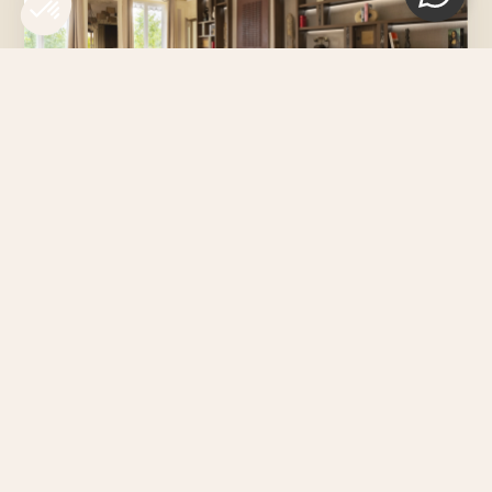
LE DÉVELOPPEMENT
Du fragment à la présence
Cinq temps d'un même mouvement : le geste se
répète, l'ordre se construit, et les éléments