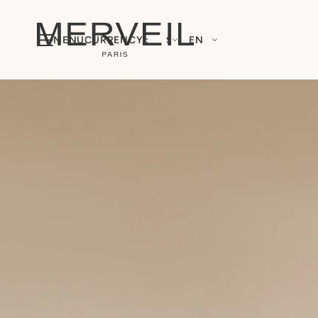
MENU
CURRENCY :
$
EN